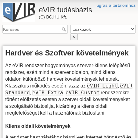
ugrás a tartalomhoz
eVIR tudásbázis
(C) BC.HU Kft.
>
Hardver és Szoftver követelmények
Az eVIR rendszer hagyományos szerver-kliens felépítésű
rendszer, ezért mind a szerver oldalon, mind kliens
oldalon különböző hardver követelmények lehetnek.
eVIR Light
eVIR
Klasszikus működés esetén, azaz az
,
Standard
eVIR Extra
eVIR Custom
,
,
rendszerekre
történt előfizetés esetén a szerver oldali követelményeket
a szolgáltató biztosítja, kizárólag a kliens oldali
megfelelőséget kell a használónak biztosítani.
Kliens oldali követelmények
A rendszer használatához bármilyen internet böngésző és