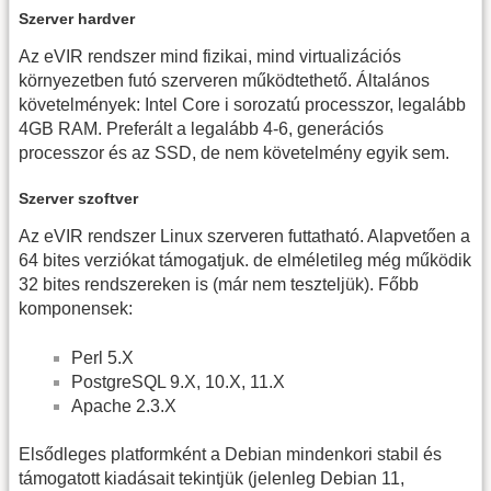
Szerver hardver
Az eVIR rendszer mind fizikai, mind virtualizációs
környezetben futó szerveren működtethető. Általános
követelmények: Intel Core i sorozatú processzor, legalább
4GB RAM. Preferált a legalább 4-6, generációs
processzor és az SSD, de nem követelmény egyik sem.
Szerver szoftver
Az eVIR rendszer Linux szerveren futtatható. Alapvetően a
64 bites verziókat támogatjuk. de elméletileg még működik
32 bites rendszereken is (már nem teszteljük). Főbb
komponensek:
Perl 5.X
PostgreSQL 9.X, 10.X, 11.X
Apache 2.3.X
Elsődleges platformként a Debian mindenkori stabil és
támogatott kiadásait tekintjük (jelenleg Debian 11,