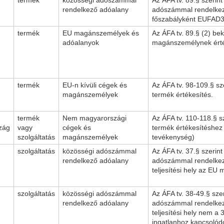
rendelkező adóalany
adószámmal rendelkező
főszabályként EUFAD3
termék
EU magánszemélyek és
Az ÁFA tv. 89.§ (2) be
adóalanyok
magánszemélynek érték
termék
EU-n kívüli cégek és
Az ÁFA tv. 98-109.§ sz
magánszemélyek
termék értékesítés.
termék
Nem magyarországi
Az ÁFA tv. 110-118.§ 
zág
vagy
cégek és
termék értékesítéshez 
szolgáltatás
magánszemélyek
tevékenység)
szolgáltatás
közösségi adószámmal
Az ÁFA tv. 37.§ szerin
rendelkező adóalany
adószámmal rendelkező
teljesítési hely az EU 
szolgáltatás
közösségi adószámmal
Az ÁFA tv. 38-49.§ sze
rendelkező adóalany
adószámmal rendelkező
teljesítési hely nem a 
ingatlanhoz kapcsolódó