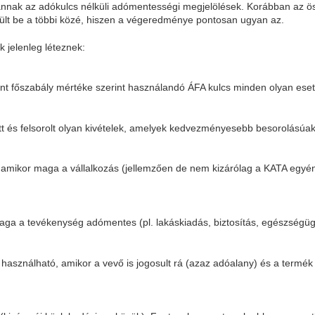
vannak az adókulcs nélküli adómentességi megjelölések. Korábban az ö
ült be a többi közé, hiszen a végeredménye pontosan ugyan az.
 jelenleg léteznek:
int főszabály mértéke szerint használandó ÁFA kulcs minden olyan eset
ett és felsorolt olyan kivételek, amelyek kedvezményesebb besorolásúa
 amikor maga a vállalkozás (jellemzően de nem kizárólag a KATA egyé
ga a tevékenység adómentes (pl. lakáskiadás, biztosítás, egészségügyi
 használható, amikor a vevő is jogosult rá (azaz adóalany) és a termék 