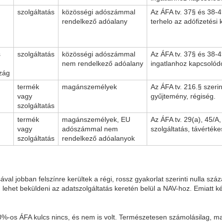
szolgáltatás
közösségi adószámmal
Az ÁFA tv. 37§ és 38-4
rendelkező adóalany
terhelo az adófizetési 
s
szolgáltatás
közösségi adószámmal
Az ÁFA tv. 37§ és 38-49
nem rendelkező adóalany
ingatlanhoz kapcsolódó
zág
termék
magánszemélyek
Az ÁFA tv. 216.§ szerin
vagy
gyűjtemény, régiség.
szolgáltatás
termék
magánszemélyek, EU
Az ÁFA tv. 29(a), 45/A, 
vagy
adószámmal nem
szolgáltatás, távértéke
szolgáltatás
rendelkező adóalanyok
al jobban felszínre kerültek a régi, rossz gyakorlat szerinti nulla szá
m lehet beküldeni az adatszolgáltatás keretén belül a NAV-hoz. Emiatt k
0%-os ÁFA kulcs nincs, és nem is volt. Természetesen számolásilag, mat