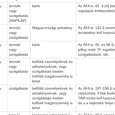
y
termék
bárki
Az ÁFA tv. 82. § (4) b
vagy
napilapok értékesítésér
szolgáltatás
(NAPILAP)
termék
Magyarországi adóalany
Az ÁFA tv. 142.§ szerin
vagy
területekre kell haszná
szolgáltatás
y
termék
bárki
Az ÁFA tv. 85. és 86.§
vagy
jelleg miatt. Pl: ingat
szolgáltatás
szolgáltatások, stb.
y
termék
belföldi személyeknek és
vagy
adóalanyoknak, vagy
szolgáltatás
szolgáltatás esetén
külföldi magánszemély is
lehet
y
szolgáltatás
belföldi személyeknek és
Az ÁFA tv. 187-196.§ s
adóalanyoknak, vagy
választotta. Főbb kivé
szolgáltatás esetén
TAM kódot kell használ
külföldi magánszemély is
de a a teljesítés helye
lehet
termék
közösségi adószámmal
Az ÁFA tv. 89.§ szerin