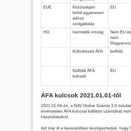
EUE
Közösségen
EU
belüli egyenesen
adózó
szolgáltatás
HO
harmadik ország
Nem EU é
nem
Magyarors
Különbözeti ÁFA
belföld
Külföldi ÁFA
EU
kulcsok
ÁFA kulcsok 2021.01.01-től
2021.01.04-én, a NAV Online Számla 3.0 indulásáv
érvénytelen ÁFA kulccsal kiállított számlákat ne
használatukról.
Azt már itt a bevezetőben leszögezhetjük, hogy 