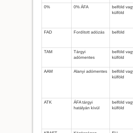
0%
0% ÁFA
belföld vag
külföld
FAD
Fordított adózás
belföld
TAM
Tárgyi
belföld vag
adómentes
külföld
AAM
Alanyi adómentes
belföld vag
külföld
ATK
ÁFA tárgyi
belföld vag
hatályán kívül
külföld
KBAET
Közösségen
EU