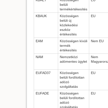
belüli
termékértékesítés
KBAUK
Közösségen
EU
belüli új
közlekedési
eszköz
értékesítés
EAM
Közösségen kívüli
Nem EU
termék
értékesítés
NAM
Nemzetközi
Nem
adómentes ügylet
Magyarors
EUFAD37
Közösségen
EU
belüli fordítottan
adózó
szolgáltatás
EUFADE
Közösségen
EU
belüli fordítottan
adózó
szolgáltatás