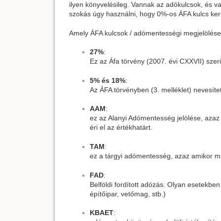
ilyen könyvelésileg. Vannak az adókulcsok, és 
szokás úgy használni, hogy 0%-os ÁFA kulcs ker
Amely ÁFA kulcsok / adómentességi megjelölések
27%
:
Ez az Áfa törvény (2007. évi CXXVII) szer
5% és 18%
:
Az ÁFA törvényben (3. melléklet) nevesít
AAM
:
ez az Alanyi Adómentesség jelölése, azaz
éri el az értékhatárt.
TAM
:
ez a tárgyi adómentesség, azaz amikor ma
FAD
:
Belföldi fordított adózás. Olyan esetekben
építőipar, vetőmag, stb.)
KBAET
: