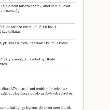
9.§ alá nem tartozó esetek, ahol nem a vevőt
kötelezettség.
.§ ide tartozó esetei. Pl. EU-n kívüli
 szolgáltatás.
t, pl: utazási iroda, használt cikk, műalkotás,
49/A.§ szerint, pl: távolról nyújtható
sítés.
zalékos ÁFA kulcs miatti problémák, mivel az
észült egy kis összefoglaló az ÁFA kulcsokról és
ematikailag így logikus, de akkor sem létezik