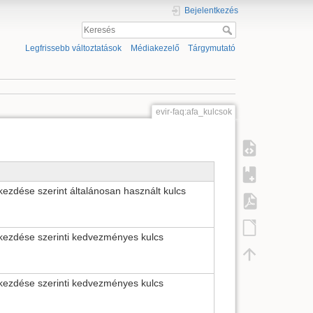
Bejelentkezés
Legfrissebb változtatások
Médiakezelő
Tárgymutató
evir-faq:afa_kulcsok
ekezdése szerint általánosan használt kulcs
ekezdése szerinti kedvezményes kulcs
ekezdése szerinti kedvezményes kulcs