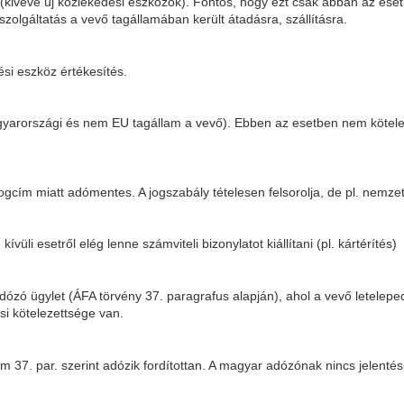
(kivéve új közlekedési eszközök). Fontos, hogy ezt csak abban az eset
olgáltatás a vevő tagállamában került átadásra, szállításra.
si eszköz értékesítés.
yarországi és nem EU tagállam a vevő). Ebben az esetben nem kötele
cím miatt adómentes. A jogszabály tételesen felsorolja, de pl. nemzet
kívüli esetről elég lenne számviteli bizonylatot kiállítani (pl. kártérítés)
n adózó ügylet (ÁFA törvény 37. paragrafus alapján), ahol a vevő letel
si kötelezettsége van.
em 37. par. szerint adózik fordítottan. A magyar adózónak nincs jelenté