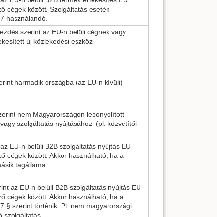
 cégek között. Szolgáltatás esetén
7 használandó.
kezdés szerint az EU-n belüli cégnek vagy
esített új közlekedési eszköz
erint harmadik országba (az EU-n kívüli)
szerint nem Magyarországon lebonyolított
vagy szolgáltatás nyújtásához. (pl. közvetítői
t az EU-n belüli B2B szolgáltatás nyújtás EU
 cégek között. Akkor használható, ha a
másik tagállama.
rint az EU-n belüli B2B szolgáltatás nyújtás EU
 cégek között. Akkor használható, ha a
37.§ szerint történik. Pl. nem magyarországi
 szolgáltatás