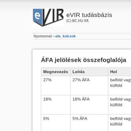
eVIR tudásbázis
(C) BC.HU Kft.
Nyomvonal:
afa_kulcsok
•
ÁFA jelölések összefoglalója
Megnevezés
Leírás
Hol
27%
27% ÁFA
belföld vag
külföld
18%
18% ÁFA
belföld vag
külföld
5%
5% ÁFA
belföld vag
külföld