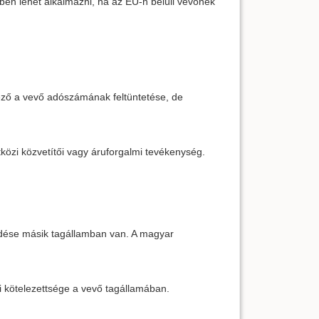
ben lehet alkalmazni, ha az EU-n belüli vevőnek
ző a vevő adószámának feltüntetése, de
közi közvetítői vagy áruforgalmi tevékenység.
epedése másik tagállamban van. A magyar
si kötelezettsége a vevő tagállamában.