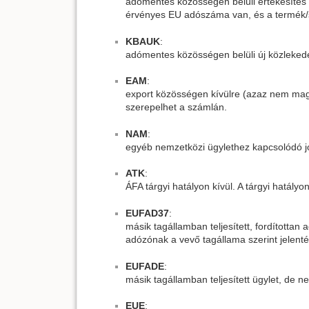
adómentes közösségen belüli értékesítés 
érvényes EU adószáma van, és a termék/sz
KBAUK
:
adómentes közösségen belüli új közlekedé
EAM
:
export közösségen kívülre (azaz nem mag
szerepelhet a számlán.
NAM
:
egyéb nemzetközi ügylethez kapcsolódó jog
ATK
:
ÁFA tárgyi hatályon kívül. A tárgyi hatályon 
EUFAD37
:
másik tagállamban teljesített, fordította
adózónak a vevő tagállama szerint jelenté
EUFADE
:
másik tagállamban teljesített ügylet, de n
EUE
: