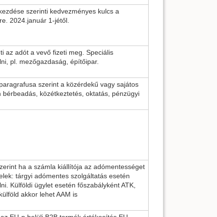
ekezdése szerinti kedvezményes kulcs a
e. 2024.január 1-jétől.
ti az adót a vevő fizeti meg. Speciális
lni, pl. mezőgazdaság, építőipar.
 paragrafusa szerint a közérdekű vagy sajátos
lan bérbeadás, közétkeztetés, oktatás, pénzügyi
zerint ha a számla kiállítója az adómentességet
telek: tárgyi adómentes szolgáltatás esetén
ni. Külföldi ügylet esetén főszabályként ATK,
 külföld akkor lehet AAM is
t az EU-n belüli B2B termék értékesítés EU