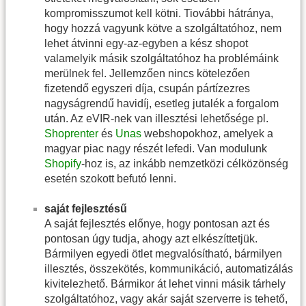
kompromisszumot kell kötni. Tiovábbi hátránya,
hogy hozzá vagyunk kötve a szolgáltatóhoz, nem
lehet átvinni egy-az-egyben a kész shopot
valamelyik másik szolgáltatóhoz ha problémáink
merülnek fel. Jellemzően nincs kötelezően
fizetendő egyszeri díja, csupán pártízezres
nagyságrendű havidíj, esetleg jutalék a forgalom
után. Az eVIR-nek van illesztési lehetősége pl.
Shoprenter
és
Unas
webshopokhoz, amelyek a
magyar piac nagy részét lefedi. Van modulunk
Shopify
-hoz is, az inkább nemzetközi célközönség
esetén szokott befutó lenni.
saját fejlesztésű
A saját fejlesztés előnye, hogy pontosan azt és
pontosan úgy tudja, ahogy azt elkészíttetjük.
Bármilyen egyedi ötlet megvalósítható, bármilyen
illesztés, összekötés, kommunikáció, automatizálás
kivitelezhető. Bármikor át lehet vinni másik tárhely
szolgáltatóhoz, vagy akár saját szerverre is tehető,