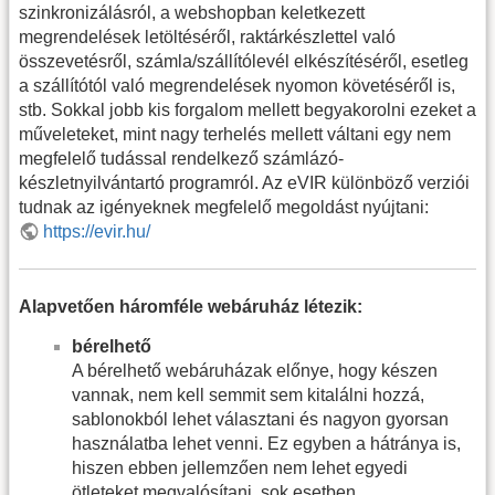
szinkronizálásról, a webshopban keletkezett
megrendelések letöltéséről, raktárkészlettel való
összevetésről, számla/szállítólevél elkészítéséről, esetleg
a szállítótól való megrendelések nyomon követéséről is,
stb. Sokkal jobb kis forgalom mellett begyakorolni ezeket a
műveleteket, mint nagy terhelés mellett váltani egy nem
megfelelő tudással rendelkező számlázó-
készletnyilvántartó programról. Az eVIR különböző verziói
tudnak az igényeknek megfelelő megoldást nyújtani:
https://evir.hu/
Alapvetően háromféle webáruház létezik:
bérelhető
A bérelhető webáruházak előnye, hogy készen
vannak, nem kell semmit sem kitalálni hozzá,
sablonokból lehet választani és nagyon gyorsan
használatba lehet venni. Ez egyben a hátránya is,
hiszen ebben jellemzően nem lehet egyedi
ötleteket megvalósítani, sok esetben