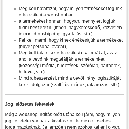
Meg kell határozni, hogy milyen termékeket fogunk
értékesíteni a webshopban
a termékeket honnan, hogyan, mennyiért fogjuk
tudni beszerezni (itthoni nagykereskedő, közvetlen
import, dropshipping, gyártatás, stb.)
Fel kell mérni, hogy kinek értékesítjük a termékeket
(buyer persona, avatar),
Meg kell találni az értékesítési csatornákat, azaz
ahol a vevőink megtalálják a termékeinket
(közösségi média, hirdetések, szórólap, partnerek,
hírlevél, stb.)
Mind a beszerzési, mind a vevői irány logisztikáját
ki kell dolgozni (szállítási módok, raktározás, stb.)
Jogi előzetes feltételek
Még a webshop indítás előtt utána kell járni, hogy milyen
jogi feltételei vannak a kiválasztott termékkör webes
forgalmazásának. Jellemzően
nem
szokott kelleni olyan,