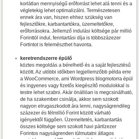
korlátlan mennyiségű erőforrást lehet alá tenni és a
végletekig lehet optimalizálni. Természetesen
ennek ára van, hiszen ehhez szükség van
fejlesztőkre, karbantartókra, üzemeltetőkre,
erőforrásokra. Jellemző indulási költsége pár millió
Forinttól indul, fenntartási díja is többszázezer
Fortintot is felemészthet havonta.
keretrendszerre épülő
köztes megoldás a bérelhető és a saját fejlesztésű
között. Az utóbbi időkben legjellemzőbb példa erre
a WooCommerce, ami Wordpress blogmotorra épül
és ingyenes vagy fizetős kiegészítő modulokkal is
testre lehet szabni. Akár önállóan is megcsinálható,
de ha szakember csinálja, akkor sem szokott
nagyon elrugaszkodott ára lenni, nagyságrendileg
százezer és félmillió Forint között várható
igényektől függően. Üzemeltetés, karbantartás
összes költsége sem szokott havi pártízezer
Forintos nagyságrenden túlmutatni átlagos