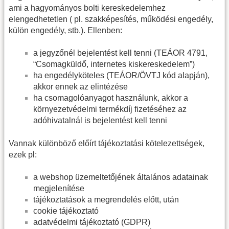
ami a hagyományos bolti kereskedelemhez
elengedhetetlen ( pl. szakképesítés, működési engedély,
külön engedély, stb.). Ellenben:
a jegyzőnél bejelentést kell tenni (TEÁOR 4791,
“Csomagküldő, internetes kiskereskedelem”)
ha engedélyköteles (TEÁOR/ÖVTJ kód alapján),
akkor ennek az elintézése
ha csomagolóanyagot használunk, akkor a
környezetvédelmi termékdíj fizetéséhez az
adóhivatalnál is bejelentést kell tenni
Vannak különböző előírt tájékoztatási kötelezettségek,
ezek pl:
a webshop üzemeltetőjének általános adatainak
megjelenítése
tájékoztatások a megrendelés előtt, után
cookie tájékoztató
adatvédelmi tájékoztató (GDPR)