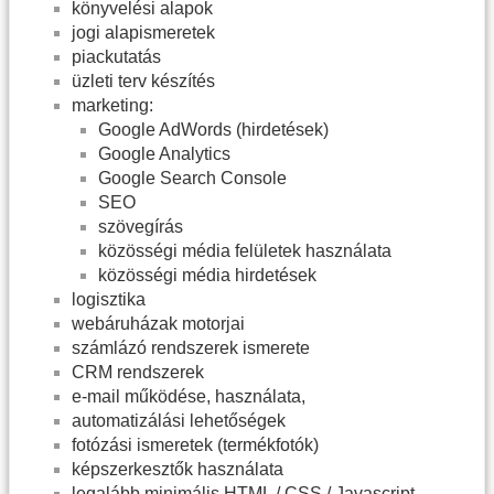
könyvelési alapok
jogi alapismeretek
piackutatás
üzleti terv készítés
marketing:
Google AdWords (hirdetések)
Google Analytics
Google Search Console
SEO
szövegírás
közösségi média felületek használata
közösségi média hirdetések
logisztika
webáruházak motorjai
számlázó rendszerek ismerete
CRM rendszerek
e-mail működése, használata,
automatizálási lehetőségek
fotózási ismeretek (termékfotók)
képszerkesztők használata
legalább minimális
HTML
/
CSS
/ Javascript