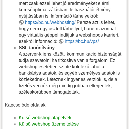
mert csak ezzel lehet jó eredményeket elérni
keresőoptimalizálásban, felhasználói élmény
nyújtásában is. Információ tárhelyekről:
https://bc.hu/webhosting/
Persze azt is lehet,
hogy nem egy osztott tárhellyel, hanem azonnal
egy virtuális géppel indítjuk a webshopos karriert,
ezekről információ:
https://bc.hu/vps/
SSL tanúsítvány
A szerver-kliens közötti kommunikáció biztonságát
tudja szavatolni ha titkosítva van a forgalom. Ez
webshop esetében szinte kötelező, ahol a
bankkártya adatok, és egyéb személyes adatok is
közlekednek. Léteznek ingyenes verziók is, de a
fizetős verziók még mindig jobban elterjedtek,
széleskörűbben támogatottak.
Kapcsolódó oldalak:
Külső webshop alapelvek
Külső webshop üzemeltetése