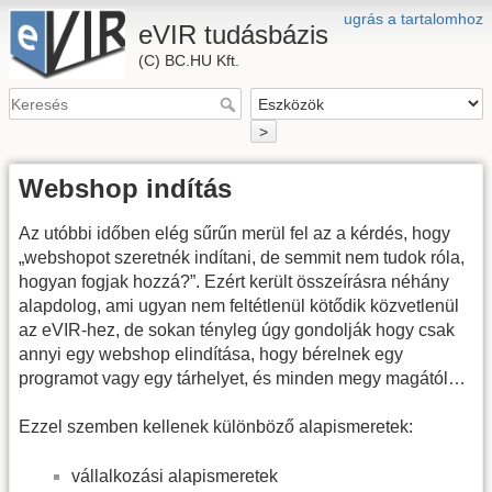
ugrás a tartalomhoz
eVIR tudásbázis
(C) BC.HU Kft.
>
Webshop indítás
Az utóbbi időben elég sűrűn merül fel az a kérdés, hogy
„webshopot szeretnék indítani, de semmit nem tudok róla,
hogyan fogjak hozzá?”. Ezért került összeírásra néhány
alapdolog, ami ugyan nem feltétlenül kötődik közvetlenül
az eVIR-hez, de sokan tényleg úgy gondolják hogy csak
annyi egy webshop elindítása, hogy bérelnek egy
programot vagy egy tárhelyet, és minden megy magától…
Ezzel szemben kellenek különböző alapismeretek:
vállalkozási alapismeretek