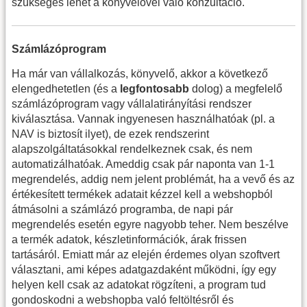
szükséges lehet a könyvelővel való konzultáció.
Számlázóprogram
Ha már van vállalkozás, könyvelő, akkor a következő
elengedhetetlen (és a
legfontosabb
dolog) a megfelelő
számlázóprogram vagy vállalatirányítási rendszer
kiválasztása. Vannak ingyenesen használhatóak (pl. a
NAV is biztosít ilyet), de ezek rendszerint
alapszolgáltatásokkal rendelkeznek csak, és nem
automatizálhatóak. Ameddig csak pár naponta van 1-1
megrendelés, addig nem jelent problémát, ha a vevő és az
értékesített termékek adatait kézzel kell a webshopból
átmásolni a számlázó programba, de napi pár
megrendelés esetén egyre nagyobb teher. Nem beszélve
a termék adatok, készletinformációk, árak frissen
tartásáról. Emiatt már az elején érdemes olyan szoftvert
választani, ami képes adatgazdaként működni, így egy
helyen kell csak az adatokat rögzíteni, a program tud
gondoskodni a webshopba való feltöltésről és