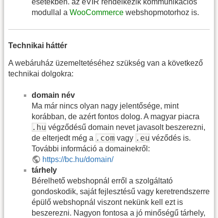
esetekben. az eVIR rendelkezik kommunikációs
modullal a
WooCommerce
webshopmotorhoz is.
Technikai háttér
A webáruház üzemeltetéséhez szükség van a következő
technikai dolgokra:
domain név
Ma már nincs olyan nagy jelentősége, mint
korábban, de azért fontos dolog. A magyar piacra
.hu
végződésű domain nevet javasolt beszerezni,
.com
.eu
de elterjedt még a
vagy
véződés is.
További információ a domainekről:
https://bc.hu/domain/
tárhely
Bérelhető webshopnál erről a szolgáltató
gondoskodik, saját fejlesztésű vagy keretrendszerre
épülő webshopnál viszont nekünk kell ezt is
beszerezni. Nagyon fontosa a jó minőségű tárhely,