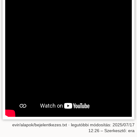
evir/alapok/bejelentkezes.txt
· legutóbbi módosítás:
2025/07/17
12:26
– Szerkesztő:
era