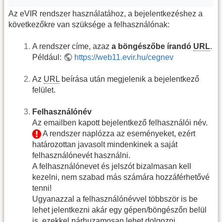
Az eVIR rendszer használatához, a bejelentkezéshez a
következőkre van szüksége a felhasználónak:
A rendszer címe, azaz
a böngészőbe írandó
URL
.
Például:
https://web11.evir.hu/cegnev
Az
URL
beírása után megjelenik a bejelentkező
felület.
Felhasználónév
Az emailben kapott bejelentkező felhasználói név.
A rendszer naplózza az eseményeket, ezért
határozottan javasolt mindenkinek a saját
felhasználónevét használni.
A felhasználónevet és jelszót bizalmasan kell
kezelni, nem szabad más számára hozzáférhetővé
tenni!
Ugyanazzal a felhasználónévvel többször is be
lehet jelentkezni akár egy gépen/böngészőn belül
is, ezekkel párhuzamosan lehet dolgozni,