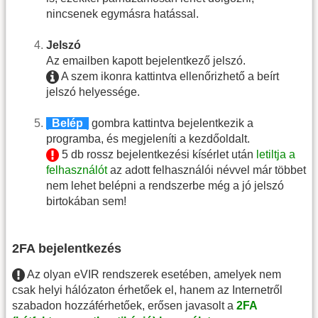
nincsenek egymásra hatással.
Jelszó
Az emailben kapott bejelentkező jelszó.
A szem ikonra kattintva ellenőrizhető a beírt
jelszó helyessége.
|
Belép
|
gombra kattintva bejelentkezik a
programba, és megjeleníti a kezdőoldalt.
5 db rossz bejelentkezési kísérlet után
letiltja a
felhasználót
az adott felhasználói névvel már többet
nem lehet belépni a rendszerbe még a jó jelszó
birtokában sem!
2FA bejelentkezés
Az olyan eVIR rendszerek esetében, amelyek nem
csak helyi hálózaton érhetőek el, hanem az Internetről
szabadon hozzáférhetőek, erősen javasolt a
2FA