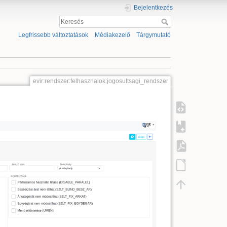
Bejelentkezés
Legfrissebb változtatások
Médiakezelő
Tárgymutató
evir:rendszer:felhasznalok:jogosultsagi_rendszer