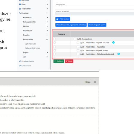
ndszer
ogy ne
én,
ok
ga a