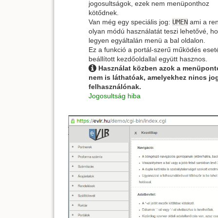
jogosultságok, ezek nem menüponthoz
kötődnek.
Van még egy speciális jog:
UMEN
ami a re
olyan módú használatát teszi lehetővé, h
legyen egyáltalán menü a bal oldalon.
Ez a funkció a portál-szerű működés eset
beállított kezdőoldallal együtt hasznos.
Használat közben azok a menüpont
nem is láthatóak, amelyekhez nincs jo
felhasználónak.
Jogosultság hiba