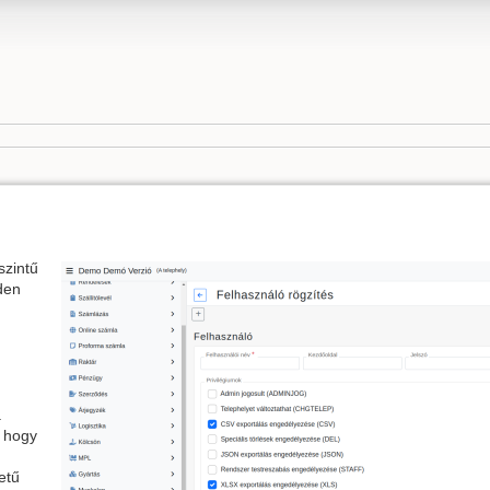
szintű
den
a
, hogy
etű