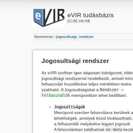
eVIR tudásbázis
(C) BC.HU Kft.
Nyomvonal:
jogosultsagi_rendszer
•
Jogosultsági rendszer
Az eVIR szoftver igen alaposan kidolgozott, több
jogosultsági rendszerrel rendelkezik, amivel min
felhasználó hozzáférése teljes mértékben testre
szabható. A Jogosultságokat a
Rendszer →
Felhasználók
menüpontban lehet beállítani.
Jogosultságok
Menüpont szerűen felsorolásra kerülnek 
lehetőségek, amelyek közül kiválasztható
a felhasználó melyikekre legyen jogosult.
A felsorolásban találhatóak
no-menu
kezd