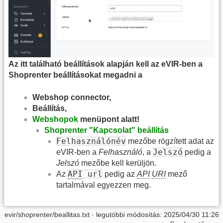
Az itt található beállítások alapján kell az eVIR-ben a
Shoprenter beállításokat megadni a
Webshop connector,
Beállítás,
Webshopok
menüpont alatt!
Shoprenter "Kapcsolat" beállítás
Felhasználónév
mezőbe rögzített adat az
Jelszó
eVIR-ben a
Felhasználó
, a
pedig a
Jelszó
mezőbe kell kerüljön.
API
url
Az
pedig az
API
URI
mező
tartalmával egyezzen meg.
evir/shoprenter/beallitas.txt
· legutóbbi módosítás:
2025/04/30 11:26