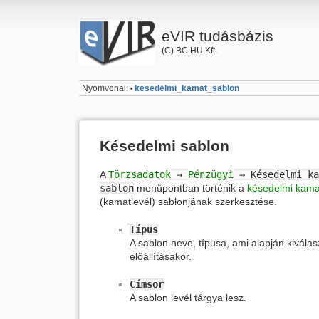
eVIR tudásbázis
(C) BC.HU Kft.
Nyomvonal:
kesedelmi_kamat_sablon
•
Késedelmi sablon
A
Törzsadatok
→
Pénzügyi
→ Késedelmi ka
sablon
menüpontban történik a
késedelmi kam
(kamatlevél) sablonjának szerkesztése.
Típus
A sablon neve, típusa, ami alapján kiválas
előállításakor.
Címsor
A sablon levél tárgya lesz.