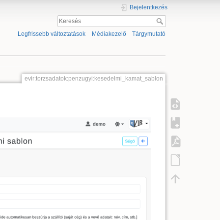
Bejelentkezés
Legfrissebb változtatások
Médiakezelő
Tárgymutató
evir:torzsadatok:penzugyi:kesedelmi_kamat_sablon