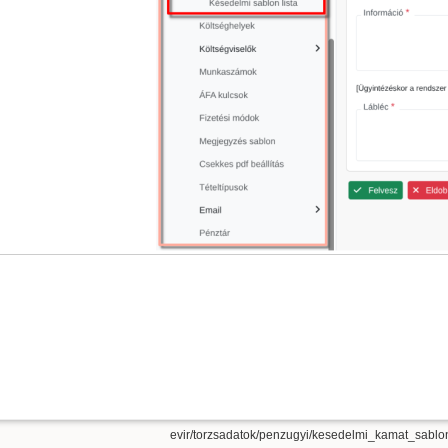
evir/torzsadatok/penzugyi/kesedelmi_kamat_sablon