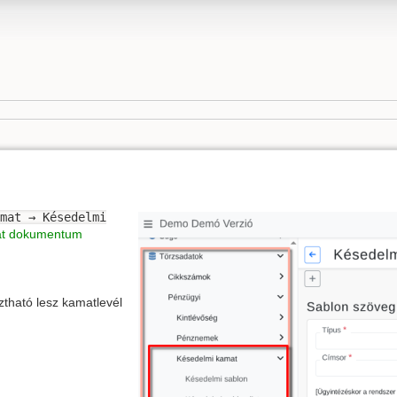
mat → Késedelmi
at dokumentum
ztható lesz kamatlevél