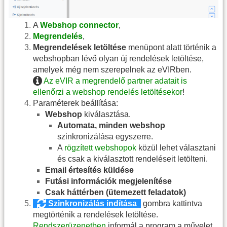
A
Webshop connector
,
Megrendelés
,
Megrendelések letöltése
menüpont alatt történik a
webshopban lévő olyan új rendelések letöltése,
amelyek még nem szerepelnek az eVIRben.
Az eVIR a megrendelő partner adatait is
ellenőrzi a webshop rendelés letöltésekor
!
Paraméterek beállítása:
Webshop
kiválasztása.
Automata, minden webshop
szinkronizálása egyszerre.
A
rögzített webshopok
közül lehet választani
és csak a kiválasztott rendeléseit letölteni.
Email értesítés küldése
Futási információk megjelenítése
Csak háttérben (ütemezett feladatok)
|
Szinkronizálás indítása
|
gombra kattintva
megtörténik a rendelések letöltése.
Rendszerüzenetben
informál a program a művelet