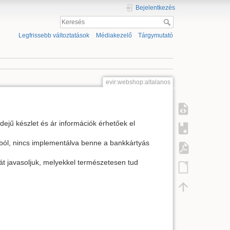
Bejelentkezés
Legfrissebb változtatások
Médiakezelő
Tárgymutató
evir:webshop:altalanos
ejű készlet és ár információk érhetőek el
tból, nincs implementálva benne a bankkártyás
át javasoljuk, melyekkel természetesen tud