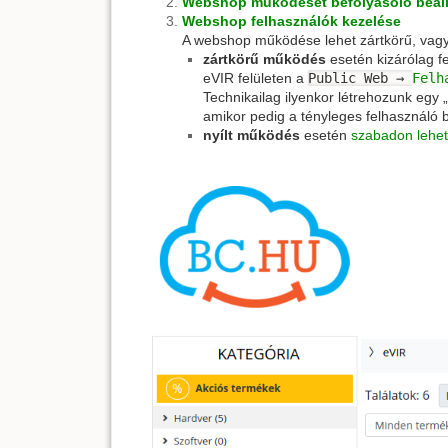
Webshop működését befolyásoló beáll
Webshop felhasználók kezelése
A webshop működése lehet zártkörű, vagy 
zártkörű működés
esetén kizárólag f
eVIR felületen a
Public Web →
Felh
Technikailag ilyenkor létrehozunk egy 
amikor pedig a tényleges felhasználó be
nyílt működés
esetén
szabadon lehet 