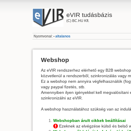
eVIR tudásbázis
(C) BC.HU Kft.
Nyomvonal:
altalanos
•
Webshop
Az eVIR rendszerhez elérhető egy B2B webshop mo
közvetlenül a rendszerből, szinkronizálás vagy m
Ez a webshop nem annyira végfelhasználók (fogy
vagy paypal fizetés, stb.
Amennyiben ilyen igényekkel kell megvalósítani
szinkronizálni az eVIR.
A webshop használatához szükség van az indulás
Webshopban árult cikkek beállításai
Ezeknek az elvégzése külső és belső 