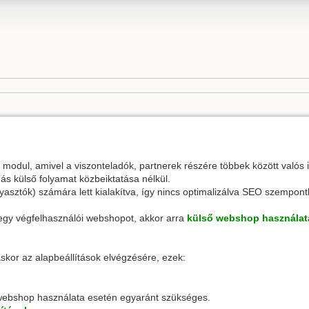
dul, amivel a viszonteladók, partnerek részére többek között valós id
ás külső folyamat közbeiktatása nélkül.
asztók) számára lett kialakítva, így nincs optimalizálva SEO szempon
 egy végfelhasználói webshopot, akkor arra
külső webshop használat
kor az alapbeállítások elvégzésére, ezek:
webshop használata esetén egyaránt szükséges.