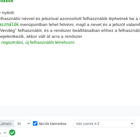
ítások
nyitott:
elhasználói névvel és jelszóval azonosított felhasználók léphetnek be
asználók
menüpontban lehet felvinni, majd a nevet és a jelszót valamil
„Vendég” felhasználót, és a rendszer beállításaiban ehhez a felhasználó
jelentkezik, akkor vált át arra a rendszer.
regisztrálni
,
új felhasználót létrehozni
.