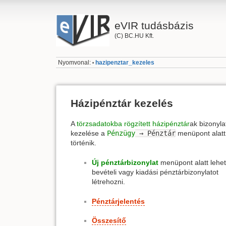
eVIR tudásbázis
(C) BC.HU Kft.
Nyomvonal:
hazipenztar_kezeles
•
Házipénztár kezelés
A
törzsadatokba rögzített házipénztár
ak bizonyla
kezelése a
Pénzügy
→ Pénztár
menüpont alatt
történik.
Új pénztárbizonylat
menüpont alatt lehet
bevételi vagy kiadási pénztárbizonylatot
létrehozni.
Pénztárjelentés
Összesítő