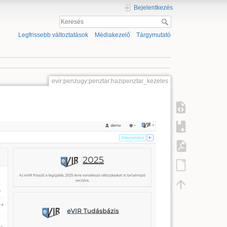
Bejelentkezés
Legfrissebb változtatások
Médiakezelő
Tárgymutató
evir:penzugy:penztar:hazipenztar_kezeles