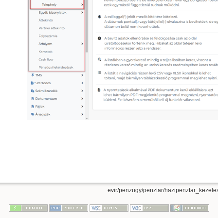
evir/penzugy/penztar/hazipenztar_kezeles