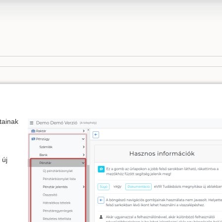
tainak
 új