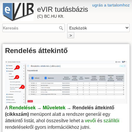
ugrás a tartalomhoz
eVIR tudásbázis
(C) BC.HU Kft.
>
Rendelés áttekintő
A
Rendelések
→
Műveletek
→ Rendelés áttekintő
(cikkszám)
menüpont alatt a rendszer generál egy
áttekintő listát, ahol összesítve lehet a
vevői
és
szállítói
rendelésekről gyors információkhoz jutni.