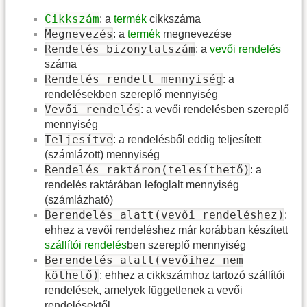
Cikkszám
: a
termék
cikkszáma
Megnevezés
: a
termék
megnevezése
Rendelés bizonylatszám
: a
vevői rendelés
száma
Rendelés rendelt mennyiség
: a
rendelésekben szereplő mennyiség
Vevői rendelés
: a vevői rendelésben szereplő
mennyiség
Teljesítve
: a rendelésből eddig teljesített
(számlázott) mennyiség
Rendelés raktáron(telesíthető)
: a
rendelés raktárában lefoglalt mennyiség
(számlázható)
Berendelés alatt(vevői rendeléshez)
:
ehhez a vevői rendeléshez már korábban készített
szállítói rendelés
ben szereplő mennyiség
Berendelés alatt(vevőihez nem
köthető)
: ehhez a cikkszámhoz tartozó szállítói
rendelések, amelyek függetlenek a vevői
rendelésektől