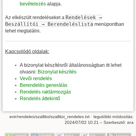
bevételezés
alapja.
Rendelések →
Az elkészült rendeléseket a
Beszállítói → Berendeléslista
menüpontban
lehet megtalálni.
Kapcsolódó oldalak:
A bizonylat készítésről általánosságban itt lehet
olvasni:
Bizonylat készítés
Vevői rendelés
Berendelés generálás
Rendelés raktármozgás
Rendelés áttekintő
evir/rendeles/szallitoi/szallitoi_rendeles.txt
· legutóbbi módosítás:
2024/07/02 10:21
– Szerkesztő:
era