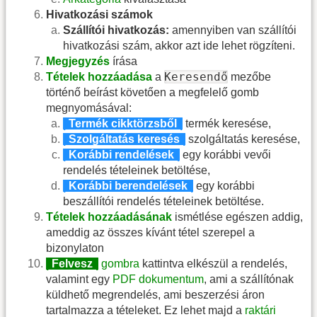
Hivatkozási számok
Szállítói hivatkozás:
amennyiben van szállítói
hivatkozási szám, akkor azt ide lehet rögzíteni.
Megjegyzés
írása
Keresendő
Tételek hozzáadása
a
mezőbe
történő beírást követően a megfelelő gomb
megnyomásával:
|
Termék cikktörzsből
|
termék keresése,
|
Szolgáltatás keresés
|
szolgáltatás keresése,
|
Korábbi rendelések
|
egy korábbi vevői
rendelés tételeinek betöltése,
|
Korábbi berendelések
|
egy korábbi
beszállítói rendelés tételeinek betöltése.
Tételek hozzáadásának
ismétlése egészen addig,
ameddig az összes kívánt tétel szerepel a
bizonylaton
|
Felvesz
|
gombra
kattintva elkészül a rendelés,
valamint egy
PDF dokumentum
, ami a szállítónak
küldhető megrendelés, ami beszerzési áron
tartalmazza a tételeket. Ez lehet majd a
raktári