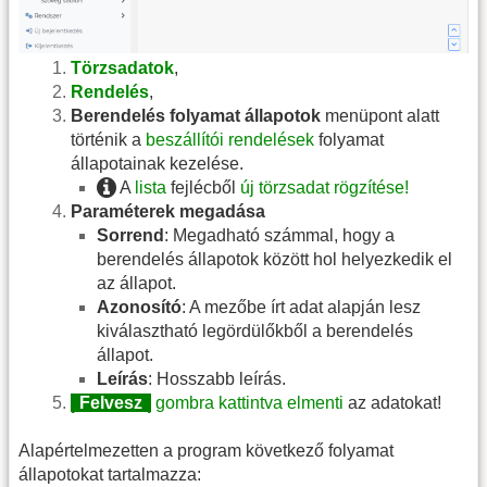
Törzsadatok
,
Rendelés
,
Berendelés folyamat állapotok
menüpont alatt
történik a
beszállítói rendelések
folyamat
állapotainak kezelése.
A
lista
fejlécből
új törzsadat rögzítése!
Paraméterek megadása
Sorrend
: Megadható számmal, hogy a
berendelés állapotok között hol helyezkedik el
az állapot.
Azonosító
: A mezőbe írt adat alapján lesz
kiválasztható legördülőkből a berendelés
állapot.
Leírás
: Hosszabb leírás.
|
Felvesz
|
gombra kattintva elmenti
az adatokat!
Alapértelmezetten a program következő folyamat
állapotokat tartalmazza: