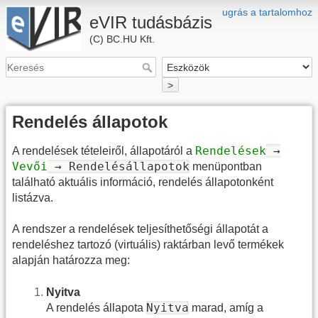
ugrás a tartalomhoz
eVIR tudásbázis
(C) BC.HU Kft.
>
Rendelés állapotok
Rendelések
→
A rendelések tételeiről, állapotáról a
Vevői
→ Rendelésállapotok
menüpontban
található aktuális információ, rendelés állapotonként
listázva.
A rendszer a rendelések teljesíthetőségi állapotát a
rendeléshez tartozó (virtuális) raktárban levő termékek
alapján határozza meg:
Nyitva
Nyitva
A rendelés állapota
marad, amíg a