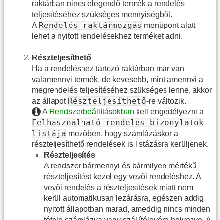
raktárban nincs elegendő termék a rendelés
teljesítéséhez szükséges mennyiségből.
Rendelés raktármozgás
A
menüpont alatt
lehet a nyitott rendelésekhez terméket adni.
Részteljesíthető
Ha a rendeléshez tartozó raktárban már van
valamennyi termék, de kevesebb, mint amennyi a
megrendelés teljesítéséhez szükséges lenne, akkor
Részteljesíthető
az állapot
-re változik.
A
Rendszerbeállításokban
kell engedélyezni a
Felhasználható rendelés bizonylatok
listája
mezőben, hogy számlázáskor a
részteljesíthető rendelések is listázásra kerüljenek.
Részteljesítés
A rendszer bármennyi és bármilyen mértékű
részteljesítést kezel egy vevői rendeléshez. A
vevői rendelés a részteljesítések miatt nem
kerül automatikusan lezárásra, egészen addig
nyitott állapotban marad, ameddig nincs minden
tétele számlázva vagy szállítólevére helyezve. A