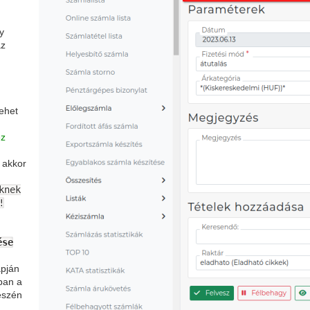
y
az
lehet
ez
, akkor
knek
!
ése
apján
ban a
részén