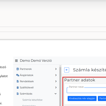
tozó
latot
ő
i.