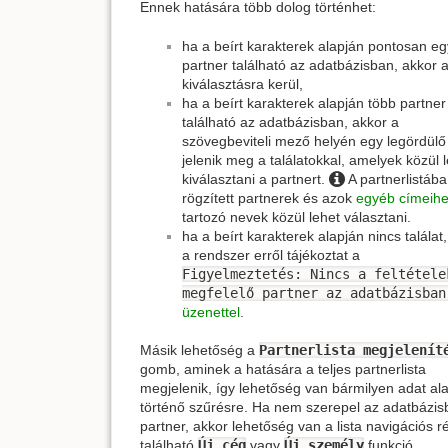
Ennek hatására több dolog történhet:
ha a beírt karakterek alapján pontosan eg
partner található az adatbázisban, akkor 
kiválasztásra kerül,
ha a beírt karakterek alapján több partner
található az adatbázisban, akkor a
szövegbeviteli mező helyén egy legördülő
jelenik meg a találatokkal, amelyek közül 
kiválasztani a partnert.
A partnerlistába
rögzített partnerek és azok
egyéb címeih
tartozó nevek közül lehet választani.
ha a beírt karakterek alapján nincs találat
a rendszer erről tájékoztat a
Figyelmeztetés: Nincs a feltétele
megfelelő partner az adatbázisban
üzenettel
.
Másik lehetőség a
Partnerlista megjelenít
gomb, aminek a hatására a teljes partnerlista
megjelenik, így lehetőség van bármilyen adat al
történő szűrésre. Ha nem szerepel az adatbázis
partner, akkor lehetőség van a lista navigációs 
található
Új cég
vagy
Új személy
funkció