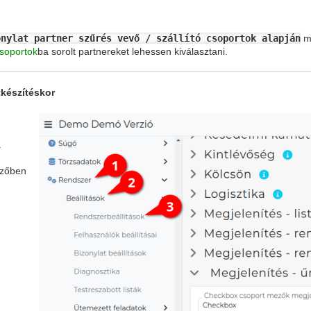
onylat partner szűrés vevő / szállító csoportok alapján
me
csoportok
ba sorolt partnereket lehessen kiválasztani.
tkészítéskor
a
zőben