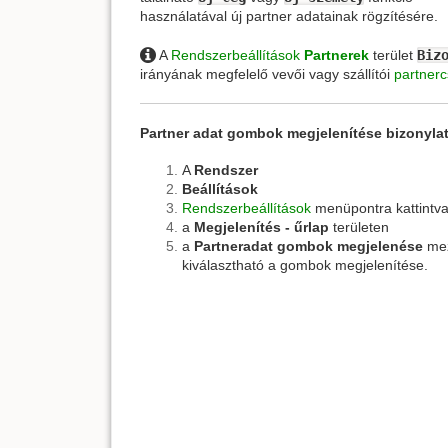
használatával új partner adatainak rögzítésére.
A
Rendszerbeállítások
Partnerek
terület
Biz
irányának megfelelő vevői vagy szállítói
partner
Partner adat gombok megjelenítése bizonyla
A
Rendszer
Beállítások
Rendszerbeállítások
menüpontra kattintv
a
Megjelenítés - űrlap
területen
a
Partneradat gombok megjelenése
me
kiválasztható a gombok megjelenítése.