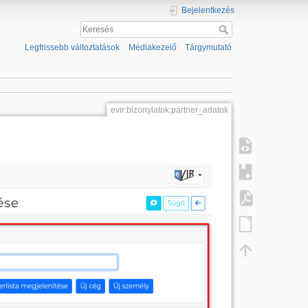
Bejelentkezés
Legfrissebb változtatások
Médiakezelő
Tárgymutató
evir:bizonylatok:partner_adatok