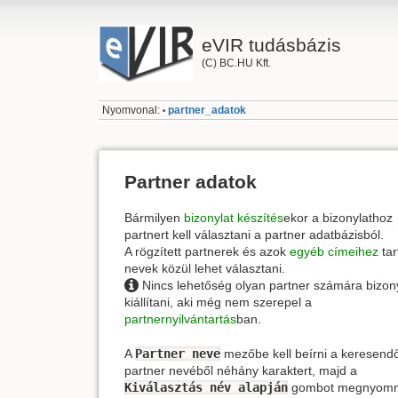
eVIR tudásbázis
(C) BC.HU Kft.
Nyomvonal:
partner_adatok
•
Partner adatok
Bármilyen
bizonylat készítés
ekor a bizonylathoz
partnert kell választani a partner adatbázisból.
A rögzített partnerek és azok
egyéb címeihez
tar
nevek közül lehet választani.
Nincs lehetőség olyan partner számára bizony
kiállítani, aki még nem szerepel a
partnernyilvántartás
ban.
A
Partner neve
mezőbe kell beírni a keresend
partner nevéből néhány karaktert, majd a
Kiválasztás név alapján
gombot megnyomn