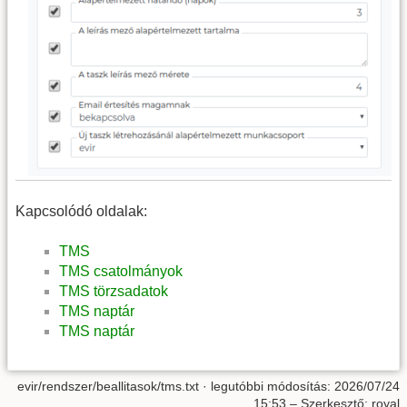
Kapcsolódó oldalak:
TMS
TMS csatolmányok
TMS törzsadatok
TMS naptár
TMS naptár
evir/rendszer/beallitasok/tms.txt
· legutóbbi módosítás:
2026/07/24
15:53
– Szerkesztő:
royal