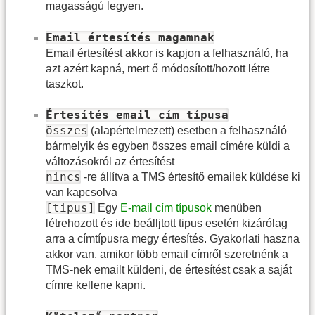
magasságú legyen.
Email értesítés magamnak
Email értesítést akkor is kapjon a felhasználó, ha
azt azért kapná, mert ő módosított/hozott létre
taszkot.
Értesítés email cím típusa
összes
(alapértelmezett) esetben a felhasználó
bármelyik és egyben összes email címére küldi a
változásokról az értesítést
nincs
-re állítva a TMS értesítő emailek küldése ki
van kapcsolva
[tipus]
Egy
E-mail cím típusok
menüben
létrehozott és ide beálljtott tipus esetén kizárólag
arra a címtípusra megy értesítés. Gyakorlati haszna
akkor van, amikor több email címről szeretnénk a
TMS-nek emailt küldeni, de értesítést csak a saját
címre kellene kapni.