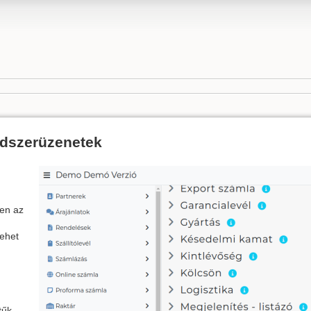
endszerüzenetek
ten az
lehet
tűk