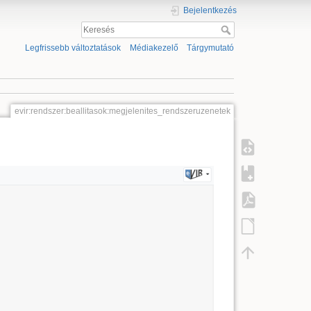
Bejelentkezés
Legfrissebb változtatások
Médiakezelő
Tárgymutató
evir:rendszer:beallitasok:megjelenites_rendszeruzenetek