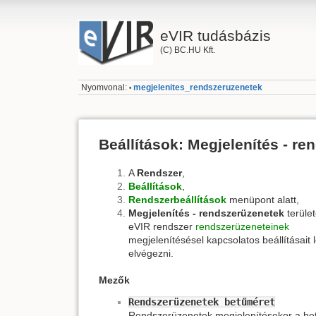
eVIR tudásbázis
(C) BC.HU Kft.
Nyomvonal:
megjelenites_rendszeruzenetek
•
Beállítások: Megjelenítés - r
A
Rendszer
,
Beállítások
,
Rendszerbeállítások
menüpont alatt,
Megjelenítés - rendszerüzenetek
terüle
eVIR rendszer
rendszerüzeneteinek
megjelenítésésel kapcsolatos beállításait 
elvégezni.
Mezők
Rendszerüzenetek betűméret
Rendszerüzenetek megjelenítésekor a be