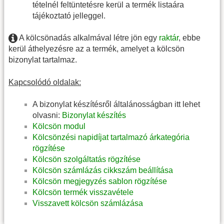
tételnél feltüntetésre kerül a termék listaára
tájékoztató jelleggel.
A kölcsönadás alkalmával létre jön egy
raktár
, ebbe
kerül áthelyezésre az a termék, amelyet a kölcsön
bizonylat tartalmaz.
Kapcsolódó oldalak:
A bizonylat készítésről általánosságban itt lehet
olvasni:
Bizonylat készítés
Kölcsön modul
Kölcsönzési napidíjat tartalmazó árkategória
rögzítése
Kölcsön szolgáltatás rögzítése
Kölcsön számlázás cikkszám beállítása
Kölcsön megjegyzés sablon rögzítése
Kölcsön termék visszavétele
Visszavett kölcsön számlázása