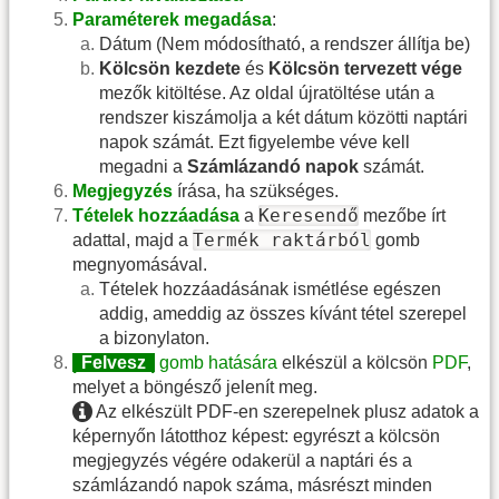
Paraméterek megadása
:
Dátum (Nem módosítható, a rendszer állítja be)
Kölcsön kezdete
és
Kölcsön tervezett vége
mezők kitöltése. Az oldal újratöltése után a
rendszer kiszámolja a két dátum közötti naptári
napok számát. Ezt figyelembe véve kell
megadni a
Számlázandó napok
számát.
Megjegyzés
írása, ha szükséges.
Keresendő
Tételek hozzáadása
a
mezőbe írt
Termék raktárból
adattal, majd a
gomb
megnyomásával.
Tételek hozzáadásának ismétlése egészen
addig, ameddig az összes kívánt tétel szerepel
a bizonylaton.
|
Felvesz
|
gomb hatására
elkészül a kölcsön
PDF
,
melyet a böngésző jelenít meg.
Az elkészült PDF-en szerepelnek plusz adatok a
képernyőn látotthoz képest: egyrészt a kölcsön
megjegyzés végére odakerül a naptári és a
számlázandó napok száma, másrészt minden