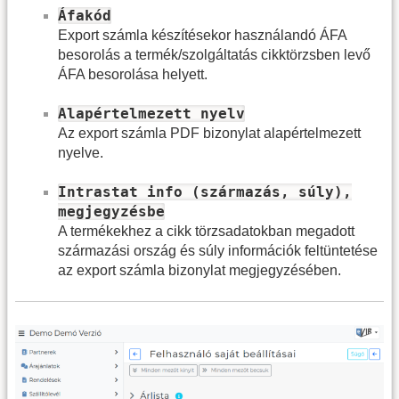
Áfakód
Export számla készítésekor használandó ÁFA
besorolás a termék/szolgáltatás cikktörzsben levő
ÁFA besorolása helyett.
Alapértelmezett nyelv
Az export számla PDF bizonylat alapértelmezett
nyelve.
Intrastat info (származás, súly),
megjegyzésbe
A termékekhez a cikk törzsadatokban megadott
származási ország és súly információk feltüntetése
az export számla bizonylat megjegyzésében.