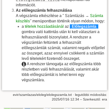
információt.
Az előlegszámla felhasználása
A végszámla elkészítése a '' Számlázás →
Számla
készítés
'' menüpontban történik olyan módon, hogy:
a
tételek hozzáadásánál
az
|
Előlegszámla
|
gombra való kattintás után ki kell választani a
felhasználandó bizonylatot. A rendszer a
végszámlán feltünteti a felhasznált
előlegszámlák számát, valamint negatív előjellel
az összeget, azaz ennyivel csökkenti a számlán
levő tételekért fizetendő összeget.
A rendszer támogatja az előlegszámla több
részletben való felhasználását, valamint akár
több előlegszámlát is lehet tenni egy
végszámlára.
evir/szamlazas/eloleg/elolegszamla.txt
· legutóbbi módosítás:
2025/07/16 12:34
– Szerkesztő:
era