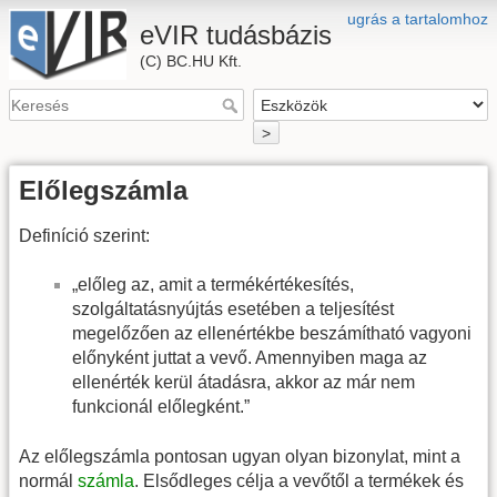
ugrás a tartalomhoz
eVIR tudásbázis
(C) BC.HU Kft.
>
Előlegszámla
Definíció szerint:
„előleg az, amit a termékértékesítés,
szolgáltatásnyújtás esetében a teljesítést
megelőzően az ellenértékbe beszámítható vagyoni
előnyként juttat a vevő. Amennyiben maga az
ellenérték kerül átadásra, akkor az már nem
funkcionál előlegként.”
Az előlegszámla pontosan ugyan olyan bizonylat, mint a
normál
számla
. Elsődleges célja a vevőtől a termékek és