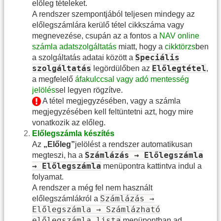
előleg tételeket.
A rendszer szempontjából teljesen mindegy az
előlegszámlára kerülő tétel cikkszáma vagy
megnevezése, csupán az a fontos a
NAV online
számla adatszolgáltatás
miatt, hogy a
cikktörzs
ben
Speciális
a szolgáltatás adatai között a
szolgáltatás
Előlegtétel
legördülőben az
,
a megfelelő
áfakulccsal vagy adó mentesség
jelölés
sel legyen rögzítve.
A tétel megjegyzésében, vagy a számla
megjegyzésében kell feltüntetni azt, hogy mire
vonatkozik az előleg.
Előlegszámla készítés
Az
„Előleg”
jelölést a rendszer automatikusan
Számlázás → Előlegszámla
megteszi, ha a
→ Előlegszámla
menüpontra kattintva indul a
folyamat.
A rendszer a még fel nem használt
Számlázás →
előlegszámlákról a
Előlegszámla → Számlázható
előlegszámla lista
menüpontban ad