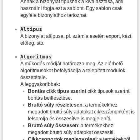
Annak a bizonylat típusnak a kiválasztása, ami
használni fogja ezt a sablont. Egy sablon csak
egyféle bizonylathoz tartozhat.
Altípus
A bizonylat altípusa, pl. számla esetén export, kézi,
előleg, stb.
Algoritmus
A működés módját határozza meg. Az elérhető
algoritmusokat befolyásolja a telepített modulok
összetétele.
A leggyakoribbak:
Bontás cikk típus szerint
cikk típusok szerinti
bontás beillesztése.
Bruttó súly részletesen
: a termékekhez
megadott bruttó súly adatokat cikkszámonként is
felsorolja és összesítve is megjeleníti.
Bruttó súly összesen
: a termékekhez
megadott bruttó súly adatokat összesíti.
Cikkcsoportok megjegyzései
: a termékekből