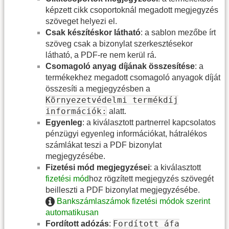
képzett cikk csoportoknál megadott megjegyzés
szöveget helyezi el.
Csak készítéskor látható
: a sablon mezőbe írt
szöveg csak a bizonylat szerkesztésekor
látható, a PDF-re nem kerül rá.
Csomagoló anyag díjának összesítése
: a
termékekhez megadott csomagoló anyagok díját
összesíti a megjegyzésben a
Környezetvédelmi termékdíj
információk:
alatt.
Egyenleg
: a kiválasztott partnerrel kapcsolatos
pénzügyi egyenleg információkat, hátralékos
számlákat teszi a PDF bizonylat
megjegyzésébe.
Fizetési mód megjegyzései
: a kiválasztott
fizetési mód
hoz rögzített megjegyzés szövegét
beilleszti a PDF bizonylat megjegyzésébe.
Bankszámlaszámok fizetési módok szerint
automatikusan
Fordított áfa
Fordított adózás
: