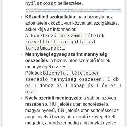
nyilatkozat
beillesztése.
Közvetített szolgáltatás
: ha a bizonylathoz
adott tételek között van közvetített szolgáltatás,
akkor kírja az információt:
A következő sorszámú tételek
közvetített szolgáltatást
tartalmaznak:…
Mennyiségi egység szerint mennyiség
összesítés
: a bizonylaton szereplő tételek
mennyiségét összesíti.
Bizonylat tételeiben
Például:
szereplő mennyiség összesen: 1 db
és 1 doboz és 1 hónap és 1 év és 1
óra.
Nyelv szerinti megjegyzés
: a sablon szöveg
részében a 'HU' jelölés után sortöréssel a
magyar nyelvű, 'EN' jelölés után sortöréssel az
angol nyelvű bizonylatra kerülő szöveget kell
megadni, a rendszer pedig a bizonylat nyelve