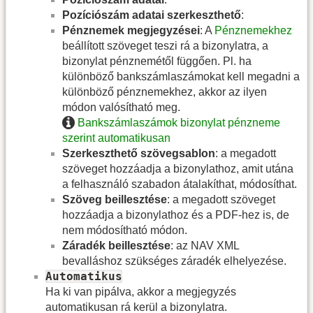
Pozíciószám adatai szerkeszthető
:
Pénznemek megjegyzései
: A
Pénznemekhez
beállított szöveget teszi rá a bizonylatra, a
bizonylat pénznemétől függően. Pl. ha
különböző bankszámlaszámokat kell megadni a
különböző pénznemekhez, akkor az ilyen
módon valósítható meg.
Bankszámlaszámok bizonylat pénzneme
szerint automatikusan
Szerkeszthető szövegsablon
: a megadott
szöveget hozzáadja a bizonylathoz, amit utána
a felhasználó szabadon átalakíthat, módosíthat.
Szöveg beillesztése
: a megadott szöveget
hozzáadja a bizonylathoz és a PDF-hez is, de
nem módosítható módon.
Záradék beillesztése
: az NAV XML
bevalláshoz szükséges záradék elhelyezése.
Automatikus
Ha ki van pipálva, akkor a megjegyzés
automatikusan rá kerül a bizonylatra.