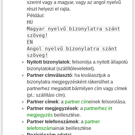
szerint vagy a magyar, vagy az angol nyelvű
részt helyezi el rajta.
Például:
HU
Magyar nyelvű bizonylatra szánt
szöveg!
EN
Angol nyelvű bizonylatra szánt
szöveg!
Nyitott bizonylatok
: felsorolja a nyitott állapotú
bizonylatokat (szállítóleveleket).
Partner címválasztó
: ha kiválasztjuk a
bizonylatra megjegyzésként rákerülhet a
partnerhez megadott bármilyen cím vagy címek
(pl.: szállítási cím).
Partner címek
: a
partner cím
einek felsorolása.
Partner megjegyzések
: a
partnerhez írt
megjegyzés
beillesztése.
Partner telefonszámok
: a
partner
telefonszám
ainak beillesztése
Pozíciószám adatai
: