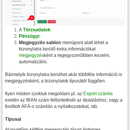
A
Törzsadatok
Pénzügyi
Megjegyzés sablon
menüpont alatt lehet a
bizonylatra kerülő extra információkat
megjegyzés
ként a legegyszerűbben kezelni,
automatizálni.
Bármelyik bizonylatra kerülhet akár többféle információ is
megjegyzésként, a bizonylatok típusától függően.
Ilyen módon szoktuk megoldani pl. az
Export számla
esetén az IBAN szám feltüntetését az átutaláshoz, vagy a
fordított ÁFÁ-s számlán a nyilatkozatokat, stb.
Típusai
Alapvetően kétféle megjegyzés típust érdemes