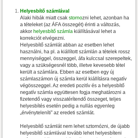
Helyesbítő számlával
Alaki hibák miatt csak
storno
zni lehet, azonban ha
a tételeket (az ÁFA összegét) érinti a változás,
akkor
helyesbítő számla
kiállításával lehet a
korrekciót elvégezni.
Helyesbítő számlát abban az esetben lehet
használni, ha pl. a kiállított számlán a tételek rossz
mennyiséggel, összeggel, áfa kulccsal szerepeltek,
vagy a szükségesnél több, illetve kevesebb tétel
került a számlára. Ebben az esetben egy új
számlaszámon új számla kerül kiállításra negatív
végösszeggel. Az eredeti pozitív és a helyesbítő
negatív számla együttesen fogja meghatározni a
fizetendő vagy visszatérítendő összeget, teljes
helyesbítés esetén pedig a nullás egyenleg
„érvényteleníti” az eredeti számlát.
Helyesbítő számlát nem lehet sztornózni, de újabb
helyesbítő számlával tovább lehet helyesbíteni