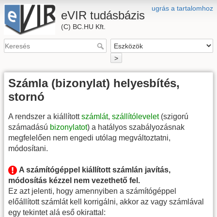
ugrás a tartalomhoz
eVIR tudásbázis
(C) BC.HU Kft.
>
Számla (bizonylat) helyesbítés,
stornó
A rendszer a kiállított
számlát
,
szállítólevelet
(szigorú
számadású
bizonylatot
) a hatályos szabályozásnak
megfelelően nem engedi utólag megváltoztatni,
módosítani.
A számítógéppel kiállított számlán javítás,
módosítás kézzel nem vezethető fel.
Ez azt jelenti, hogy amennyiben a számítógéppel
előállított számlát kell korrigálni, akkor az vagy számlával
egy tekintet alá eső okirattal: