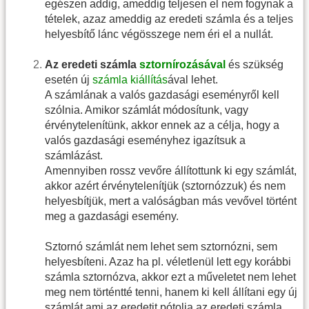
egészen addig, ameddig teljesen el nem fogynak a
tételek, azaz ameddig az eredeti számla és a teljes
helyesbítő lánc végösszege nem éri el a nullát.
Az eredeti számla
sztornírozásával
és szükség
esetén új
számla kiállítás
ával lehet.
A számlának a valós gazdasági eseményről kell
szólnia. Amikor számlát módosítunk, vagy
érvénytelenítünk, akkor ennek az a célja, hogy a
valós gazdasági eseményhez igazítsuk a
számlázást.
Amennyiben rossz vevőre állítottunk ki egy számlát,
akkor azért érvénytelenítjük (sztornózzuk) és nem
helyesbítjük, mert a valóságban más vevővel történt
meg a gazdasági esemény.
Sztornó számlát nem lehet sem sztornózni, sem
helyesbíteni. Azaz ha pl. véletlenül lett egy korábbi
számla sztornózva, akkor ezt a műveletet nem lehet
meg nem történtté tenni, hanem ki kell állítani egy új
számlát ami az eredetit pótolja az eredeti számla