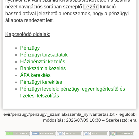
Lezár
nézet navigációs sorában szereplő
funkció
használatával jelezhető a rendszernek, hogy a pénzügyi
állapota rendezett lett.
Kapcsolódó oldalak:
Pénzügy
Pénzügyi törzsadatok
Házipénztár kezelés
Bankszámla kezelés
ÁFA kerekítés
Pénzügyi kerekítés
Pénzügyi levelek: pénzügyi egyenlegértesítő és
fizetési felszólítás
evir/penzugy/penzugyi_szamlak/szamla_nyilvantartas.txt
· legutóbbi
módosítás:
2026/07/09 10:30
– Szerkesztő:
era