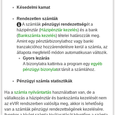
Késedelmi kamat
Rendezetlen számlák
A számlák
pénzügyi rendezettség
ét a
házipénztár (
Házipénztár kezelés
) és a bank
(
Bankszámla kezelés
) tételei határozzák meg.
Amint egy pénztárbizonylathoz vagy banki
tranzakcióhoz hozzárendelésre kerül a számla, az
állapota megfelelő módon automatikusan változik.
Gyors lezárás
A bizonylatra kattintva a program egy
egyéb
pénzügyi bizonylat
ot társít a számlához.
Pénzügyi számla statisztikák
Ha a
számla nyilvántartás
használatban van, de a
vállalkozás a házipénztár és bankszámla kezelését nem
az eVIR rendszerben valósítja meg, akkor is lehetőség
van a számlák pénzügyi rendezettségének kezelésére.
Ilyenkor a kívánt számla kiválasztását követően a számla