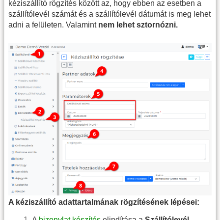
kéziszállító rögzítés között az, hogy ebben az esetben a
szállítólevél számát és a szállítólevél dátumát is meg lehet
adni a felületen. Valamint
nem lehet sztornózni.
A kéziszállító adattartalmának rögzítésének lépései:
A
bizonylat készítés
elindítása a
Szállítólevél