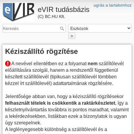
ugrás a tartalomhoz
eVIR tudásbázis
(C) BC.HU Kft.
>
Kéziszállító rögzítése
A nevével ellentétben ez a folyamat
nem
szállítólevél
előállítására szolgál, hanem a rendszertől függetlenül
készített szállítólevél (tipikusan szállítólevél tömbben
kézzel írt szállítólevél) adattartalmának rögzítésére.
Jelentősége abban van, hogy a kéziszállító rögzítésekor
felhasznált tételek is csökkentik a raktárkészletet
, így a
készletnyilvántartás továbbra is pontos maradhat, valamint
a lekérdezésekben, listákban ezek a bizonylatok is ugyan
úgy szerepelnek.
A leglényegesebb különbség a szállítólevél és a