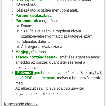
Kéziszállító
Kéziszállító rögzítés
menüpont alatt.
Partner kiválasztása
Paraméterek
megadása:
Dátum
Szállítólevélszám: a rögzíteni kívánt
szállítólevélre nyomtatott szállítólevélszám.
Teljesítés dátuma
Árkategória kiválasztása
Megjegyzés
írása
Tételek hozzáadásának
ismétlése egészen addig,
ameddig az összes kívánt tétel szerepel a
bizonylaton.
Bizonylat
|
Felvesz
|
gombra kattintva
elkészül a
nevű
PDF dokumentum
, melyet a böngésző jelenít
meg.
Az elkészült szállítólevelet a cég ügyviteli
folyamatai szerint kell kezelni
Kapcsolódó oldalak: